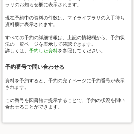
ラリのお知らせ欄に表示されます。
現在予約中の資料の件数は、マイライブラリの入手待ち
資料欄に表示されます。
すべての予約の詳細情報は、上記の情報欄から、予約状
況の一覧ページを表示して確認できます。
詳しくは、
予約した資料
を参照してください。
予約番号で問い合わせる
資料を予約すると、予約の完了ページに予約番号が表示
されます。
この番号を図書館に提示することで、予約の状況を問い
合わせることができます。