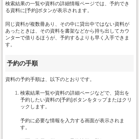
検索結果の一覧や資料の詳細情報ページでは、予約でき
る資料に[予約]ボタンが表示されます。
同じ資料が複数冊あり、その中に貸出中ではない資料が
あったときは、その資料を書架などから持ち出してカウ
ンターで借りるほうが、予約するよりも早く入手できま
す。
予約の手順
資料の予約手順は、以下のとおりです。
検索結果一覧や資料の詳細ページなどで、貸出を
予約したい資料の[予約]ボタンをタップまたはクリ
ックします。
予約に必要な情報を入力する画面が表示されま
す。