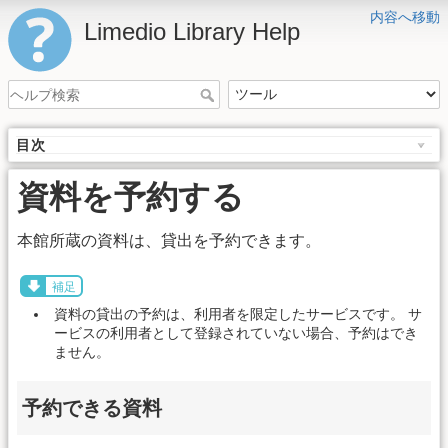
内容へ移動
Limedio Library Help
目次
資料を予約する
本館所蔵の資料は、貸出を予約できます。
補足
資料の貸出の予約は、利用者を限定したサービスです。 サ
ービスの利用者として登録されていない場合、予約はでき
ません。
予約できる資料